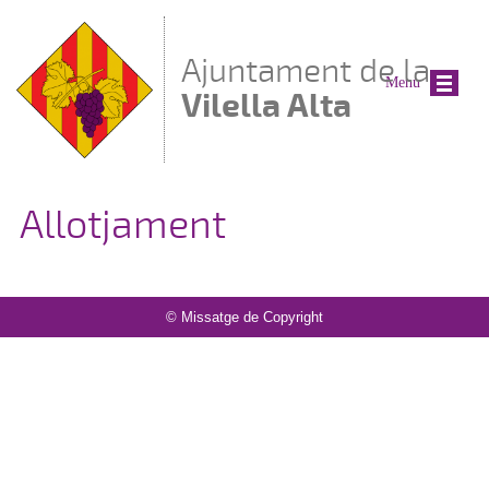
Vés al contingut
Ajuntament de la
Menu
Vilella Alta
Allotjament
© Missatge de Copyright