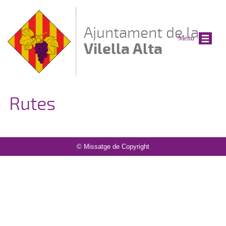
Vés al contingut
Ajuntament de la
Menu
Vilella Alta
Rutes
© Missatge de Copyright