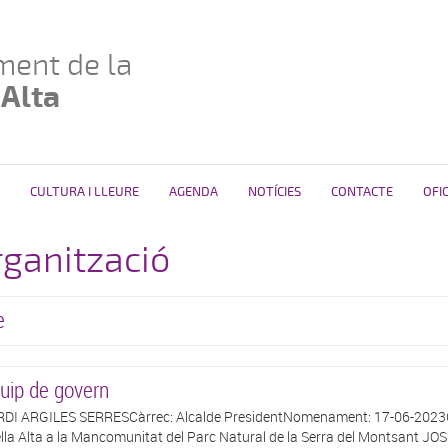
ment de la
 Alta
CULTURA I LLEURE
AGENDA
NOTÍCIES
CONTACTE
OFI
ganització
e
uip de govern
DI ARGILES SERRESCàrrec: Alcalde PresidentNomenament: 17-06-2023C
ella Alta a la Mancomunitat del Parc Natural de la Serra del Montsant J