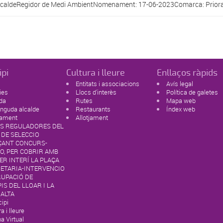
lcaldeRegidor de Medi AmbientNomenament: 17-06-2023Comarca: Priorat
ipi
Cultura i lleure
Enllaços ràpids
Entitats i associacions
Avís legal
ies
Llocs d'interès
Política de galetes
da
Rutes
Mapa web
nguda alcalde
Restaurants
Índex web
tament
Allotjament
S REGULADORES DEL
 DE SELECCIO
ÇANT CONCURS-
O, PER COBRIR AMB
R INTERÍ LA PLAÇA
RETARIA-INTERVENCIO
RUPACIÓ DE
IS DEL LLOAR I LA
 ALTA
ipi
a i lleure
na Virtual