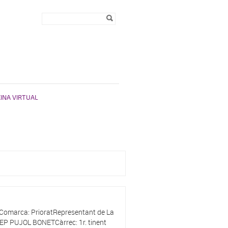
Formulari de
Cerca
cerca
CINA VIRTUAL
omarca: PrioratRepresentant de La
OSEP PUJOL BONETCàrrec: 1r. tinent