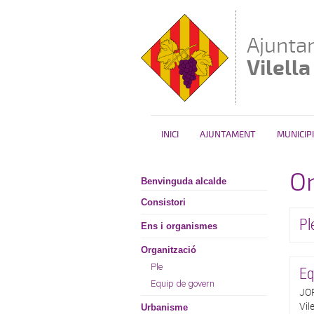
Vés al contingut
Ajunta
Vilella
INICI
AJUNTAMENT
MUNICIPI
Or
Benvinguda alcalde
Consistori
Pl
Ens i organismes
Organització
Ple
Eq
Equip de govern
JOR
Vil
Urbanisme