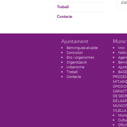
d'a
Treball
Contacte
Ajuntament
Munic
Benvinguda alcalde
Inici
Consistori
Notíc
Ens i organismes
Agen
Organització
Benvi
Urbanisme
Ajun
Treball
BASE
Contacte
PROCES
MITJAN
OPOSICI
CARACTE
DE SEC
DE L'AG
MUNICIP
VILELLA
Munic
Cultur
Ofici