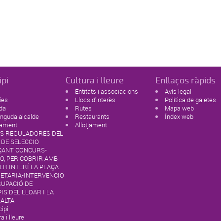
ipi
Cultura i lleure
Enllaços ràpids
Entitats i associacions
Avís legal
ies
Llocs d'interès
Política de galetes
da
Rutes
Mapa web
nguda alcalde
Restaurants
Índex web
tament
Allotjament
S REGULADORES DEL
 DE SELECCIO
ÇANT CONCURS-
O, PER COBRIR AMB
R INTERÍ LA PLAÇA
RETARIA-INTERVENCIO
RUPACIÓ DE
IS DEL LLOAR I LA
 ALTA
ipi
a i lleure