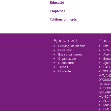
Educació
Empreses
Telèfons d'interès
Ajuntament
Munic
Benvinguda alcalde
Inici
Consistori
Notíc
Ens i organismes
Agen
Organització
Benvi
Urbanisme
Ajun
Treball
BASE
Contacte
PROCES
MITJAN
OPOSICI
CARACTE
DE SEC
DE L'AG
MUNICIP
VILELLA
Munic
Cultur