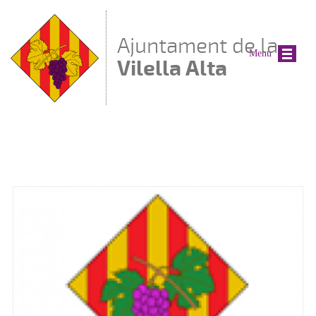
Vés al contingut
Ajuntament de la
Menu
Vilella Alta