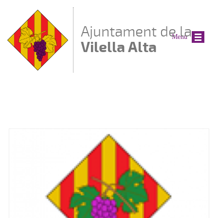
Vés al contingut
Ajuntament de la
Menu
Vilella Alta