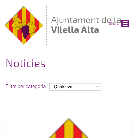
Vés al contingut
Ajuntament de la
Menu
Vilella Alta
Noticies
Filtre per categoria